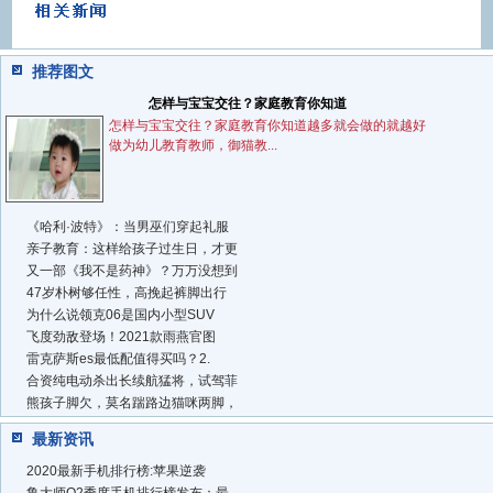
推荐图文
怎样与宝宝交往？家庭教育你知道
怎样与宝宝交往？家庭教育你知道越多就会做的就越好
做为幼儿教育教师，御猫教...
《哈利·波特》：当男巫们穿起礼服
亲子教育：这样给孩子过生日，才更
又一部《我不是药神》？万万没想到
47岁朴树够任性，高挽起裤脚出行
为什么说领克06是国内小型SUV
飞度劲敌登场！2021款雨燕官图
雷克萨斯es最低配值得买吗？2.
合资纯电动杀出长续航猛将，试驾菲
熊孩子脚欠，莫名踹路边猫咪两脚，
最新资讯
2020最新手机排行榜:苹果逆袭