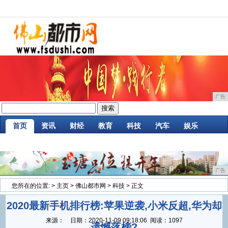
广告
首页
资讯
财经
教育
科技
汽车
娱乐
企业
游戏
美食
消费
微商
区块链
广告
您所在的位置:
>
主页
>
佛山都市网
>
科技
> 正文
2020最新手机排行榜:苹果逆袭,小米反超,华为却
来源：
日期：
2020-11-09 09:18:06
阅读：1097
遗憾落榜?