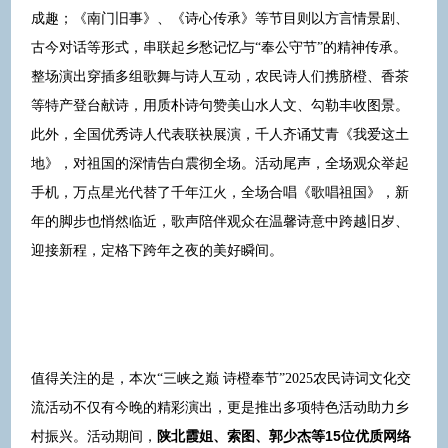
成趣；《南门旧事》、《诗心传承》等节目则以方言情景剧、
古今对话等形式，串联起乡愁记忆与“奉公守节”的精神传承。
整场演出穿插多组歌舞与诗人互动，农民诗人们携脐橙、香茶
等特产登台献诗，用质朴诗句赞美山水人文、勾勒丰收图景。
此外，全国优秀诗人代表联袂展演，千人齐诵艾青《我爱这土
地》，对祖国的深情告白震彻全场。活动尾声，全场观众举起
手机，万点星光代替了千年江火，全场合唱《歌唱祖国》，新
年的脚步也悄然临近，歌声陪伴观众在温馨诗意中跨越旧岁、
迎接新程，定格下跨年之夜的美好瞬间。
值得关注的是，本次“三峡之巅 诗橙奉节”2025农民诗词文化交
流活动不仅有今晚的精彩演出，更是推出多项特色活动助力乡
陕北霞姐、索图、郭少杰等15位优质网络
村振兴。活动期间，