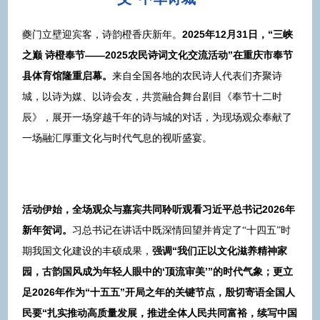
夔门立壁迎宾客，诗韵橙香庆新年。
2025年12月31日，“三峡
之巅 诗橙奉节——2025农民诗词文化交流活动”在重庆市奉节
县体育馆隆重启幕。
来自全国各地的农民诗人代表们齐聚诗
城，以诗为媒、以诗会友，共赏融合舞台剧目《奉节十二时
辰》，展开一场穿越千年的诗与城的对话，为现场观众奉献了
一场融汇厚重文化与时代气息的视听盛宴。
活动伊始，全场观众与嘉宾共同聆听观看习近平总书记2026年
新年贺词。
习总书记在讲话中既深情回望并肯定了“十四五”时
强调“我们正以文化滋养精神家
期我国文化建设的丰硕成果，
园，古韵国风成为年轻人眼中的‘顶流审美’”的时代气象；更立
足2026年作为“十五五”开局之年的关键节点，殷切寄语全国人
民要“扎实推动高质量发展，推进全体人民共同富裕，续写中国