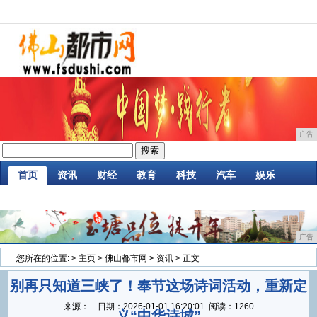
广告
首页
资讯
财经
教育
科技
汽车
娱乐
企业
游戏
美食
消费
微商
区块链
广告
您所在的位置:
>
主页
>
佛山都市网
>
资讯
> 正文
别再只知道三峡了！奉节这场诗词活动，重新定
来源：
日期：
2026-01-01 16:20:01
阅读：1260
义“中华诗城”