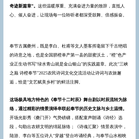
奇迹新篇章”。
这些温暖厚重、充满奋进力量的致辞，直抵人
心、催人奋进，让现场每一位聆听者都深受鼓舞、倍感振奋。
奉节古属夔州，既是李白、杜甫等文人墨客挥毫留下千古绝唱
的诗意之地，也是全国脐橙单产第一县的甜蜜沃土，“橙”色产
业正生动书写“绿水青山就是金山银山”的实践篇章。此次“三峡
之巅 诗橙奉节”2025农民诗词文化交流活动让诗词与农旅邂
逅，恰是“文艺赋美乡村”的鲜活注脚。
这场极具地方特色的《奉节十二时辰》舞台剧以时辰流转为脉
络，通过精彩的情景演绎串联起奉节的历史文脉与乡土温情。
开场光影秀《夔门开》气势磅礴，搭配童声朗诵《诗经》选
段，勾勒出农耕文明的绵延脉络；《诗魂汇聚》情景表演中，
陆游、李白等五位诗人“穿越”登台吟诵经典，与奉节山水相映