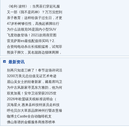
《哈利·波特》：当男巫们穿起礼服
又一部《我不是药神》？万万没想到
亲子教育：这样给孩子过生日，才更
47岁朴树够任性，高挽起裤脚出行
为什么说领克06是国内小型SUV
飞度劲敌登场！2021款雨燕官图
雷克萨斯es最低配值得买吗？2.
合资纯电动杀出长续航猛将，试驾菲
熊孩子脚欠，莫名踹路边猫咪两脚，
最新资讯
别再只知道三峡了！奉节这场诗词活
3200万美元总估值见证艺术奇迹
眉山吴女士的轻奢新家，藏着席玛卫
为中古风新家寻觅东方雅韵，他为何
双奖加冕！安华卫浴荣获2025世
2026年欧盟碳关税标准说明会（
滨海星火 惠来县科技特派员走科技
呼伦贝尔大草原品牌神州行暨农垦臻
咖博士Castle全自动咖啡机支
佛山靠谱的金蝶服务商推荐榜单