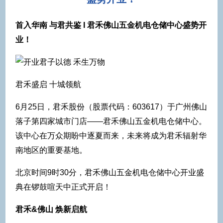
首入华南 与君共鉴 I 君禾佛山五金机电仓储中心盛势开
业！
君子以德 禾生万物
君禾盛启 十城领航
6月25日，君禾股份（股票代码：603617）于广州佛山
落子第四家城市门店——君禾佛山五金机电仓储中心。
该中心在万众期盼中逐夏而来，未来将成为君禾辐射华
南地区的重要基地。
北京时间9时30分，君禾佛山五金机电仓储中心开业盛
典在锣鼓喧天中正式开启！
君禾&佛山 焕新启航