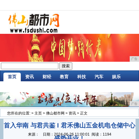
广告
首页
资讯
财经
教育
科技
汽车
娱乐
企业
游戏
美食
消费
微商
区块链
广告
您所在的位置:
>
主页
>
佛山都市网
>
资讯
> 正文
首入华南 与君共鉴 I 君禾佛山五金机电仓储中心
来源：
日期：
2024-06-26 11:00:01
阅读：1194
盛势开业！