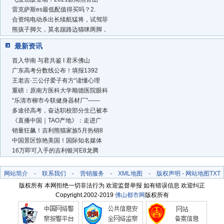
雷克萨斯es最低配值得买吗？2.
合资纯电动杀出长续航猛将，试驾菲
熊孩子脚欠，莫名踹路边猫咪两脚，
最新资讯
首入华南 与君共鉴 I 君禾佛山
广东高考分数线公布！填报1392
王老吉·三公仔爱子有方“读懂心理
重磅：原南方医科大学顺德医院眼科
“乐清市柳市今联健身器材厂”——
多途径高考，奋达职校部分生已被本
《直播中国｜TAO产地》：走进广
销量狂飙！吉利熊猫家族5月热销8
​中国景区惊艳美国！国际知名媒体
16万即可入手的吉利银河E8龙腾
网站简介
-
联系我们
-
营销服务
-
XML地图
-
版权声明
-
网站地图
TXT
版权所有 本网拒绝一切非法行为 欢迎监督举报 如有错误信息 欢迎纠正
Copyright.2002-2019
佛山都市网
版权所有