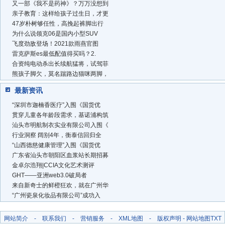
又一部《我不是药神》？万万没想到
亲子教育：这样给孩子过生日，才更
47岁朴树够任性，高挽起裤脚出行
为什么说领克06是国内小型SUV
飞度劲敌登场！2021款雨燕官图
雷克萨斯es最低配值得买吗？2.
合资纯电动杀出长续航猛将，试驾菲
熊孩子脚欠，莫名踹路边猫咪两脚，
最新资讯
“深圳市迦楠香医疗”入围《国货优
贯穿儿童各年龄段需求，基诺浦构筑
汕头市明航制衣实业有限公司入围《
行业洞察 阔别4年，衡泰信回归全
“山西德慈健康管理”入围《国货优
广东省汕头市朝阳区血浆站长期招募
金卓尔浩翔|CCIA文化艺术测评
GHT——亚洲web3.0破局者
来自新奇士的鲜橙狂欢，就在广州华
“广州瓷泉化妆品有限公司”成功入
网站简介
-
联系我们
-
营销服务
-
XML地图
-
版权声明
-
网站地图
TXT