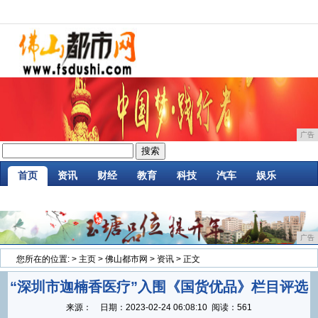
广告
首页
资讯
财经
教育
科技
汽车
娱乐
企业
游戏
美食
消费
微商
区块链
广告
您所在的位置:
>
主页
>
佛山都市网
>
资讯
> 正文
“深圳市迦楠香医疗”入围《国货优品》栏目评选
来源：
日期：
2023-02-24 06:08:10
阅读：561