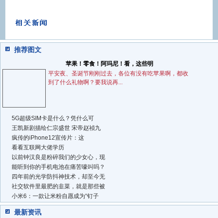
推荐图文
苹果！零食！阿玛尼！看，这些明
平安夜、圣诞节刚刚过去，各位有没有吃苹果啊，都收
到了什么礼物啊？要我说再...
5G超级SIM卡是什么？凭什么可
王凯新剧描绘仁宗盛世 宋帝赵祯九
疯传的iPhone12宣传片：这
看看互联网大佬学历
以前钟汉良是粉碎我们的少女心，现
能听到你的手机电池在痛苦嚎叫吗？
四年前的光学防抖神技术，却至今无
社交软件里最肥的韭菜，就是那些被
小米6：一款让米粉自愿成为“钉子
最新资讯