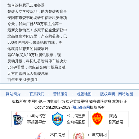
如何选择腾讯云服务器
楚雄天立学校落地，助力楚雄教育事
安阳市市委书记调研中信环境安阳项
今天，我向广佛550万车主推荐一
最新文旅动态！多家千亿企业荣获中
北高峰资本闵万里：产业的蓝海，已
500多吨的爱心果蔬驰援前线，湖
这就是我想要的智能家居
若08年买入10万块腾讯股票，现
灵动升级，科拓红芯智慧停车解决方
3分钟看懂：供应链金融与贸易金融
无方向盘的无人驾驶汽车
百年至美 让美资生
网站简介
-
联系我们
-
营销服务
-
老版地图
-
版权声明
-
网站地图
版权所有 本网拒绝一切非法行为 欢迎监督举报 如有错误信息 欢迎纠正
Copyright.2002-2019
佛山都市网
版权所有