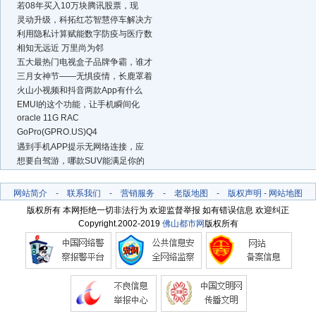
若08年买入10万块腾讯股票，现
灵动升级，科拓红芯智慧停车解决方
利用隐私计算赋能数字防疫与医疗数
相知无远近 万里尚为邻
五大最热门电视盒子品牌争霸，谁才
三月女神节——无惧疫情，长鹿罩着
火山小视频和抖音两款App有什么
EMUI的这个功能，让手机瞬间化
oracle 11G RAC
GoPro(GPRO.US)Q4
遇到手机APP提示无网络连接，应
想要自驾游，哪款SUV能满足你的
网站简介
-
联系我们
-
营销服务
-
老版地图
-
版权声明
-
网站地图
版权所有 本网拒绝一切非法行为 欢迎监督举报 如有错误信息 欢迎纠正
Copyright.2002-2019
佛山都市网
版权所有