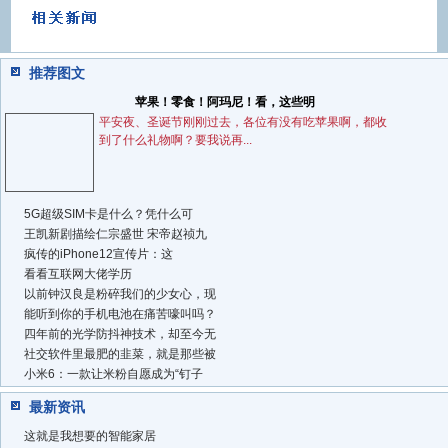
推荐图文
苹果！零食！阿玛尼！看，这些明
平安夜、圣诞节刚刚过去，各位有没有吃苹果啊，都收
到了什么礼物啊？要我说再...
5G超级SIM卡是什么？凭什么可
王凯新剧描绘仁宗盛世 宋帝赵祯九
疯传的iPhone12宣传片：这
看看互联网大佬学历
以前钟汉良是粉碎我们的少女心，现
能听到你的手机电池在痛苦嚎叫吗？
四年前的光学防抖神技术，却至今无
社交软件里最肥的韭菜，就是那些被
小米6：一款让米粉自愿成为“钉子
最新资讯
这就是我想要的智能家居