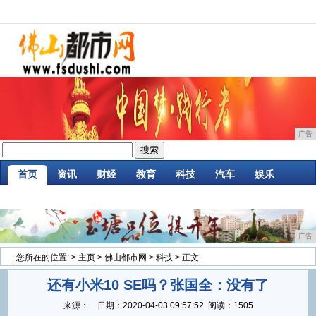
广告
首页
资讯
财经
教育
科技
汽车
娱乐
企业
游戏
美食
消费
微商
区块链
广告
您所在的位置:
>
主页
>
佛山都市网
>
科技
> 正文
还有小米10 SE吗？张国全：没有了
来源：
日期：
2020-04-03 09:57:52
阅读：1505