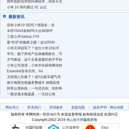
四年前的光学防抖神技术，却至今无
小米 10 系列通过 3C 认证
最新资讯
还有小米10 SE吗？张国全：没
丰田TNGA架构PK大众MQB平
三星公开Galaxy Z Fli
最“经济”的败家之眼！这台ROG
小米又得冠军了？这次小米10出尽
华为：旗下所有产品保修期延长，可
天气降温，这个水果蒸着吃热乎乎的
小米公司澄清：小米并未获得网传的
Essential宣布关闭，An
又给国人长脸了！这5台新车霸气亮
南方电网充电服务费减半 保障疫情
阿里云黑科技：一句话识别，实时将
一瓶珍视冷敷凝露，一天好心情
网站简介
-
联系我们
-
营销服务
-
老版地图
-
版权声明
-
网站地图
版权所有 本网拒绝一切非法行为 欢迎监督举报 如有错误信息 欢迎纠正
Copyright.2002-2019
佛山都市网
版权所有