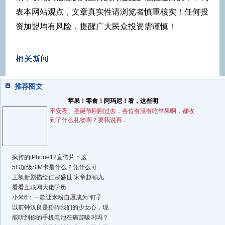
表本网站观点，文章真实性请浏览者慎重核实！任何投
资加盟均有风险，提醒广大民众投资需谨慎！
推荐图文
苹果！零食！阿玛尼！看，这些明
平安夜、圣诞节刚刚过去，各位有没有吃苹果啊，都收
到了什么礼物啊？要我说再...
疯传的iPhone12宣传片：这
5G超级SIM卡是什么？凭什么可
王凯新剧描绘仁宗盛世 宋帝赵祯九
看看互联网大佬学历
小米6：一款让米粉自愿成为“钉子
以前钟汉良是粉碎我们的少女心，现
能听到你的手机电池在痛苦嚎叫吗？