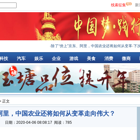
线索征集
新
·
除了“傍上”京东、阿里，中国农业还将如何从变革
·
下次买手
科技
汽车
娱乐
企业
游戏
美食
消费
微商
> 正文
、阿里，中国农业还将如何从变革走向伟大？
：
日期：
2020-04-06 08:08:17
阅读：785