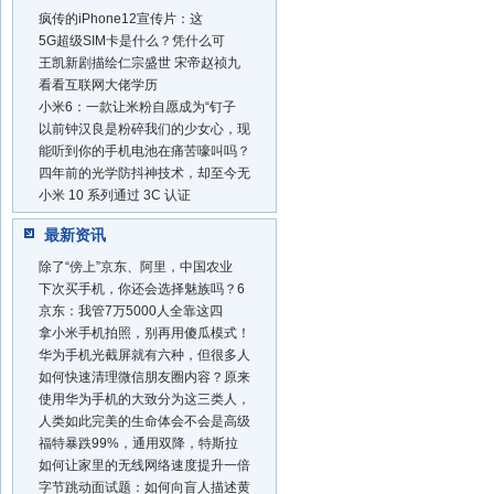
疯传的iPhone12宣传片：这
5G超级SIM卡是什么？凭什么可
王凯新剧描绘仁宗盛世 宋帝赵祯九
看看互联网大佬学历
小米6：一款让米粉自愿成为“钉子
以前钟汉良是粉碎我们的少女心，现
能听到你的手机电池在痛苦嚎叫吗？
四年前的光学防抖神技术，却至今无
小米 10 系列通过 3C 认证
最新资讯
除了“傍上”京东、阿里，中国农业
下次买手机，你还会选择魅族吗？6
京东：我管7万5000人全靠这四
拿小米手机拍照，别再用傻瓜模式！
华为手机光截屏就有六种，但很多人
如何快速清理微信朋友圈内容？原来
使用华为手机的大致分为这三类人，
人类如此完美的生命体会不会是高级
福特暴跌99%，通用双降，特斯拉
如何让家里的无线网络速度提升一倍
字节跳动面试题：如何向盲人描述黄