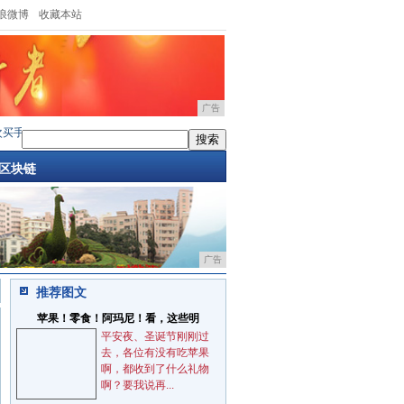
浪微博
收藏本站
广告
机，你还会选择魅族吗？6年“老魅友”说
·
京东：我管7万5000人全靠这四张表格，最讨
区块链
广告
推荐图文
苹果！零食！阿玛尼！看，这些明
平安夜、圣诞节刚刚过
去，各位有没有吃苹果
啊，都收到了什么礼物
啊？要我说再...