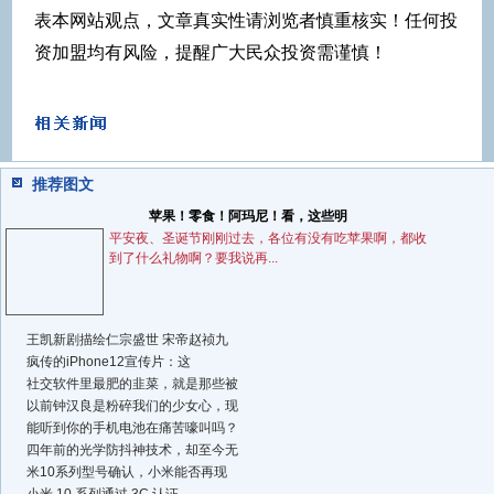
表本网站观点，文章真实性请浏览者慎重核实！任何投
资加盟均有风险，提醒广大民众投资需谨慎！
推荐图文
苹果！零食！阿玛尼！看，这些明
平安夜、圣诞节刚刚过去，各位有没有吃苹果啊，都收
到了什么礼物啊？要我说再...
王凯新剧描绘仁宗盛世 宋帝赵祯九
疯传的iPhone12宣传片：这
社交软件里最肥的韭菜，就是那些被
以前钟汉良是粉碎我们的少女心，现
能听到你的手机电池在痛苦嚎叫吗？
四年前的光学防抖神技术，却至今无
米10系列型号确认，小米能否再现
小米 10 系列通过 3C 认证