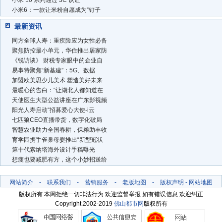
小米6：一款让米粉自愿成为“钉子
最新资讯
同方全球人寿：重疾险应为女性必备
聚焦防控最小单元，华住推出居家防
《锐访谈》 财税专家眼中的企业自
易事特聚焦“新基建”：5G、数据
加盟欧美思少儿美术 塑造美好未来
最暖心的告白：“让湖北人都知道在
天使医生大型公益讲座在广东影视频
阳光人寿启动“招募爱心大使-i云
七匹狼CEO直播带货，数字化破局
智慧农业助力全国春耕，保粮助丰收
育学园携手雀巢母婴推出“新型冠状
第十代索纳塔海外设计手稿曝光
想瘦也要减肥有方，这个小妙招送给
网站简介
-
联系我们
-
营销服务
-
老版地图
-
版权声明
-
网站地图
版权所有 本网拒绝一切非法行为 欢迎监督举报 如有错误信息 欢迎纠正
Copyright.2002-2019
佛山都市网
版权所有