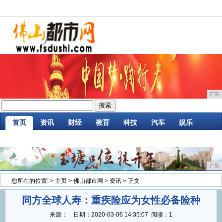
广告
首页
资讯
财经
教育
科技
汽车
娱乐
企业
游戏
美食
消费
微商
区块链
广告
您所在的位置:
>
主页
>
佛山都市网
>
资讯
> 正文
同方全球人寿：重疾险应为女性必备险种
来源：
日期：
2020-03-06 14:35:07
阅读：1