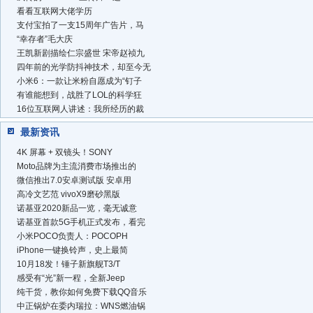
看看互联网大佬学历
支付宝拍了一支15周年广告片，马
“幸存者”毛大庆
王凯新剧描绘仁宗盛世 宋帝赵祯九
四年前的光学防抖神技术，却至今无
小米6：一款让米粉自愿成为“钉子
有谁能想到，战胜了LOL的科学狂
16位互联网人讲述：我所经历的裁
最新资讯
4K 屏幕 + 双镜头！SONY
Moto品牌为主流消费市场推出的
微信推出7.0安卓测试版 安卓用
高冷文艺范 vivoX9磨砂黑版
诺基亚2020新品一览，毫无诚意
诺基亚首款5G手机正式发布，看完
小米POCO负责人：POCOPH
iPhone一键换铃声，史上最简
10月18发！锤子新旗舰T3/T
感受有“光”新一程，全新Jeep
纯干货，教你如何免费下载QQ音乐
中正锅炉在委内瑞拉：WNS燃油锅