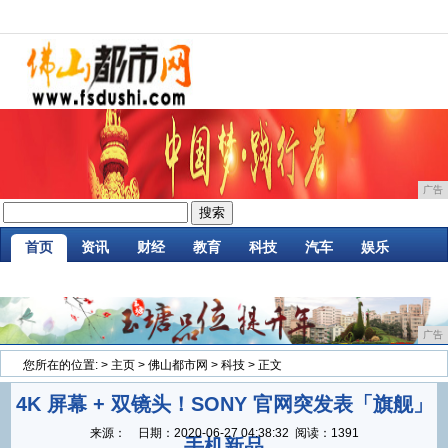
广告
首页
资讯
财经
教育
科技
汽车
娱乐
企业
游戏
美食
消费
微商
区块链
广告
您所在的位置:
>
主页
>
佛山都市网
>
科技
> 正文
4K 屏幕 + 双镜头！SONY 官网突发表「旗舰」
来源：
日期：
2020-06-27 04:38:32
阅读：1391
手机新品