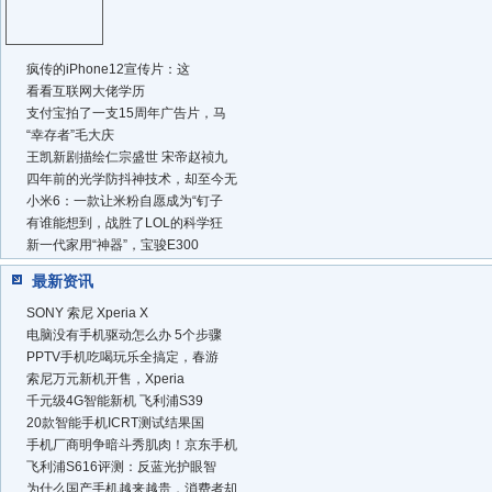
疯传的iPhone12宣传片：这
看看互联网大佬学历
支付宝拍了一支15周年广告片，马
“幸存者”毛大庆
王凯新剧描绘仁宗盛世 宋帝赵祯九
四年前的光学防抖神技术，却至今无
小米6：一款让米粉自愿成为“钉子
有谁能想到，战胜了LOL的科学狂
新一代家用“神器”，宝骏E300
最新资讯
SONY 索尼 Xperia X
电脑没有手机驱动怎么办 5个步骤
PPTV手机吃喝玩乐全搞定，春游
索尼万元新机开售，Xperia
千元级4G智能新机 飞利浦S39
20款智能手机ICRT测试结果国
手机厂商明争暗斗秀肌肉！京东手机
飞利浦S616评测：反蓝光护眼智
为什么国产手机越来越贵，消费者却