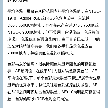
际显示效果]
平均色温：屏幕在灰阶范围内的平均色温值，在NTSC-
1978、Adobe RGB或sRGB色彩测试中，主流以
D65，6500K为标准，也存在或存在过D75，7500K或
NTSC-J 9300K标准，但不常用。色温偏高，色调将偏
冷[蓝]，色温低则色调偏暖[黄]，由于目前已证明LED的
蓝光对眼睛健康有害，我们建议手机显示色温应在
7000K以内，并提供低色温的护眼模式。
色彩与灰阶偏离：指实际颜色与显示颜色的可察觉差
异，ΔE是阈值，在低于5时人眼对误差察觉较低，ΔE
平均值在3以下，单个色彩最大误差不超过5属于专业级
显示的优秀水平，越低意味着色彩还原能力越强。ΔE
在5-10之间可识别出色彩误差，ΔE>10为明显可察觉误
差，色彩偏离以sRGB色彩空间为准。