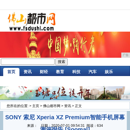
广告
首页
资讯
财经
教育
科技
汽车
娱乐
企业
游戏
美食
消费
微商
区块链
广告
您所在的位置:
>
主页
>
佛山都市网
>
资讯
> 正文
SONY 索尼 Xperia XZ Premium智能手机屏幕
来源：
日期：
2020-07-01 09:54:31
阅读：634
测评报告 [Soomal]