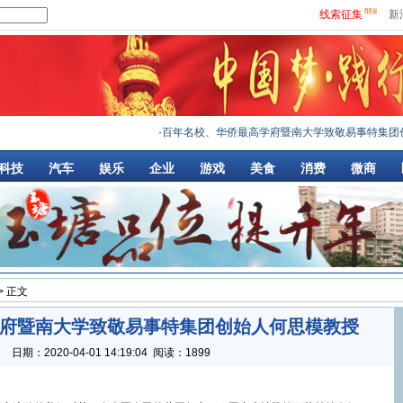
线索征集
新
·
百年名校、华侨最高学府暨南大学致敬易事特集团创
·
科技
汽车
娱乐
企业
游戏
美食
消费
微商
> 正文
府暨南大学致敬易事特集团创始人何思模教授
：
日期：
2020-04-01 14:19:04
阅读：1899