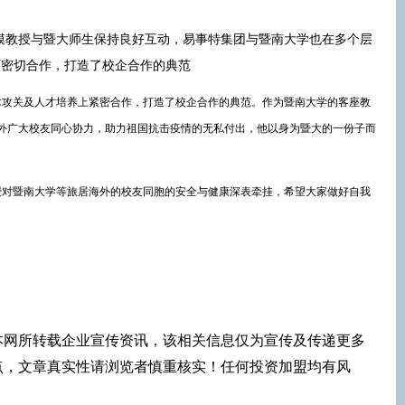
模教授与暨大师生保持良好互动，易事特集团与暨南大学也在多个层
面密切合作，打造了校企合作的典范
攻关及人才培养上紧密合作，打造了校企合作的典范。作为暨南大学的客座教
外广大校友同心协力，助力祖国抗击疫情的无私付出，他以身为暨大的一份子而
对暨南大学等旅居海外的校友同胞的安全与健康深表牵挂，希望大家做好自我
本网所转载企业宣传资讯，该相关信息仅为宣传及传递更多
点，文章真实性请浏览者慎重核实！任何投资加盟均有风
！