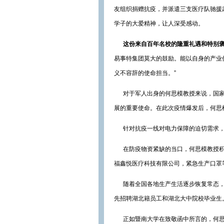
友组织捐赠抗疫，并派遣三支医疗队驰援
学子的大爱精神，让人深受感动。
这份来自
百年名校的
隆重礼遇和特别
易事特集团莫大的鼓励。能以自身的产业
义不容辞的使命担当。”
对于军人出身的何思模教授来说，国家
展的重要使命。在此次疫情爆发后，何思
针对抗疫一线对电力保障的迫切需求，何
在防疫物资紧缺的当口，何思模教授积
福鑫悦医疗科技有限公司，紧急生产口罩
随着全国各地生产生活逐步恢复常态，
先招聘湖北籍员工和湖北大中院校毕业生
正如暨南大学在致敬函中所言的，何思模