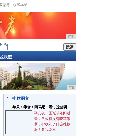
浪微博
收藏本站
广告
给大家参观一个神奇的5G基站、出现在神奇的国度
·
直到今天，终于明白了，华为为什
区块链
广告
推荐图文
苹果！零食！阿玛尼！看，这些明
平安夜、圣诞节刚刚过
去，各位有没有吃苹果
啊，都收到了什么礼物
啊？要我说再...