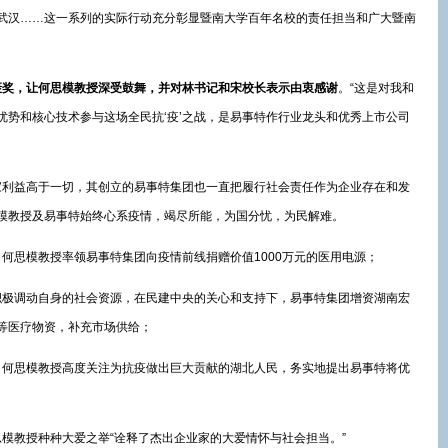
武汉……这一系列的实际行动充分彰显暨南大学百年名校的责任担当和广大暨南
褒奖，让何思模教授深受鼓舞，并对
林书记和宋校长表示由衷感谢
。“这是对我和
优势和核心技术参与这场全民抗‘疫’之战，是易事特作行业龙头和优秀上市公司
利益高于一切，其创立的易事特集团也一直把履行社会责任作为企业存在和发
模教授及易事特始终心系疫情，竭尽所能，为国分忧，为民解难。
思模教授率领易事特集团向疫情前线捐赠价值1000万元的医用电源；
极调动自身的社会资源，在民建中央的关心和支持下，易事特集团增资湖南宏
等医疗物资，补充市场供给；
何思模教授高度关注为抗疫做出巨大贡献的湖北人民，务实地提出易事特将优
。
教授种种大爱之举“诠释了杰出企业家的大爱情怀与社会担当。”