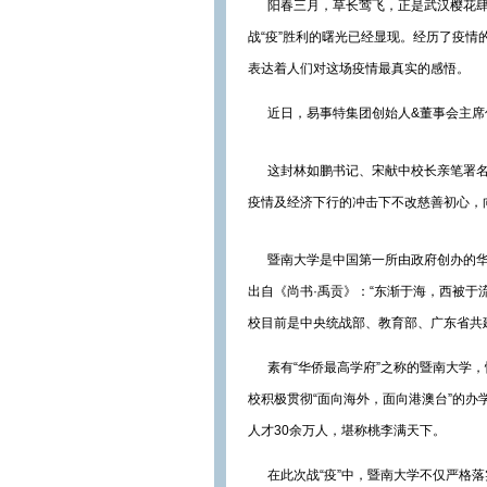
阳春三月，草长莺飞，正是武汉樱花肆
战“疫”胜利的曙光已经显现。经历了疫情的
表达着人们对这场疫情最真实的感悟。
近日，易事特集团创始人&董事会主席何
这封林如鹏书记、宋献中校长亲笔署名的
疫情及经济下行的冲击下不改慈善初心，
暨南大学是中国第一所由政府创办的华侨
出自《尚书·禹贡》：“东渐于海，西被于
校目前是中央统战部、教育部、广东省共
素有“华侨最高学府”之称的暨南大学，
校积极贯彻“面向海外，面向港澳台”的办
人才30余万人，堪称桃李满天下。
在此次战“疫”中，暨南大学不仅严格落实