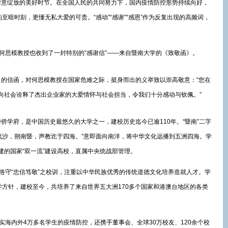
意绽放的美好时节。在全国人民的共同努力下，国内疫情防控形势持续向好，
至暗时刻，更懂无私大爱的可贵。“感动”“感谢”“感恩”作为反复出现的高频词，
思模教授也收到了一封特别的“感谢信”——来自暨南大学的《致敬函》。
信函，对何思模教授在国家危难之际，挺身而出的义举致以崇高敬意：“您在
向社会诠释了杰出企业家的大爱情怀与社会担当，令我们十分感动与钦佩。”
学府，是中国历史最悠久的大学之一，建校历史迄今已逾110年。“暨南”二字
流沙，朔南暨，声教讫于四海。”意即面向南洋，将中华文化远播到五洲四海。学
建的国家“双一流”建设高校，直属中央统战部管理。
恪守“忠信笃敬”之校训，注重以中华民族优秀的传统道德文化培养造就人才。学
学方针，建校至今，共培养了来自世界五大洲170多个国家和港澳台地区的各类
海内外4万多名学生的疫情防控，还携手董事会、全球30万校友、120余个校