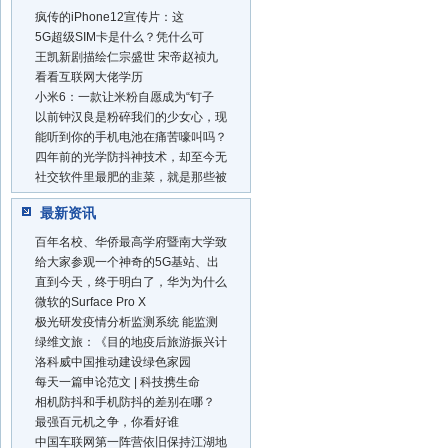
疯传的iPhone12宣传片：这
5G超级SIM卡是什么？凭什么可
王凯新剧描绘仁宗盛世 宋帝赵祯九
看看互联网大佬学历
小米6：一款让米粉自愿成为“钉子
以前钟汉良是粉碎我们的少女心，现
能听到你的手机电池在痛苦嚎叫吗？
四年前的光学防抖神技术，却至今无
社交软件里最肥的韭菜，就是那些被
最新资讯
百年名校、华侨最高学府暨南大学致
给大家参观一个神奇的5G基站、出
直到今天，终于明白了，华为为什么
微软的Surface Pro X
极光研发疫情分析监测系统 能监测
绿维文旅：《目的地疫后旅游振兴计
洛科威中国推动建设绿色家园
每天一篇申论范文 | 科技携生命
相机防抖和手机防抖的差别在哪？
最强百元机之争，你看好谁
中国车联网第一阵营依旧保持江湖地