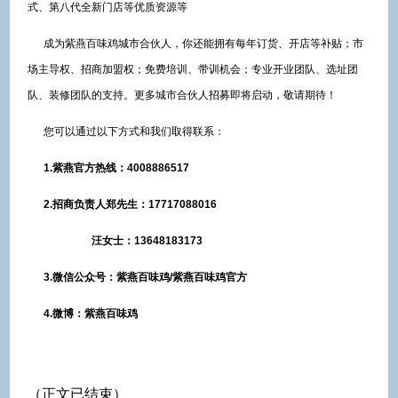
式、第八代全新门店等优质资源等
成为紫燕百味鸡城市合伙人，你还能拥有每年订货、开店等补贴；市
场主导权、招商加盟权；免费培训、带训机会；专业开业团队、选址团
队、装修团队的支持。更多城市合伙人招募即将启动，敬请期待！
您可以通过以下方式和我们取得联系：
1.紫燕官方热线：4008886517
2.招商负责人郑先生：17717088016
汪女士：13648183173
3.微信公众号：紫燕百味鸡/紫燕百味鸡官方
4.微博：紫燕百味鸡
（正文已结束）