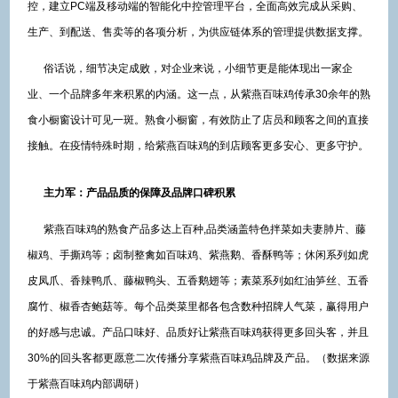
控，建立PC端及移动端的智能化中控管理平台，全面高效完成从采购、
生产、到配送、售卖等的各项分析，为供应链体系的管理提供数据支撑。
俗话说，细节决定成败，对企业来说，小细节更是能体现出一家企
业、一个品牌多年来积累的内涵。这一点，从紫燕百味鸡传承30余年的熟
食小橱窗设计可见一斑。熟食小橱窗，有效防止了店员和顾客之间的直接
接触。在疫情特殊时期，给紫燕百味鸡的到店顾客更多安心、更多守护。
主力军
：产品品质的
保障
及
品牌
口碑积累
紫燕百味鸡的熟食产品多达上百种,品类涵盖特色拌菜如夫妻肺片、藤
椒鸡、手撕鸡等；卤制整禽如百味鸡、紫燕鹅、香酥鸭等；休闲系列如虎
皮凤爪、香辣鸭爪、藤椒鸭头、五香鹅翅等；素菜系列如红油笋丝、五香
腐竹、椒香杏鲍菇等。每个品类菜里都各包含数种招牌人气菜，赢得用户
的好感与忠诚。产品口味好、品质好让紫燕百味鸡获得更多回头客，并且
30%的回头客都更愿意二次传播分享紫燕百味鸡品牌及产品。（数据来源
于紫燕百味鸡内部调研）