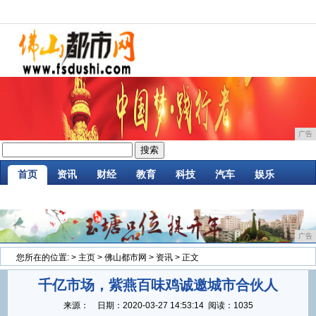
广告
首页
资讯
财经
教育
科技
汽车
娱乐
企业
游戏
美食
消费
微商
区块链
广告
您所在的位置:
>
主页
>
佛山都市网
>
资讯
> 正文
千亿市场，紫燕百味鸡诚邀城市合伙人
来源：
日期：
2020-03-27 14:53:14
阅读：1035