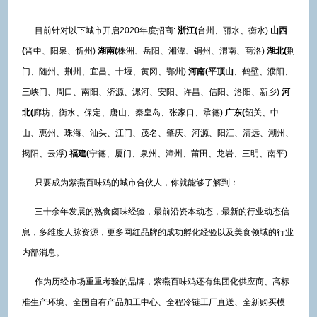
目前针对以下城市开启2020年度招商:
浙江(
台州、丽水、衡水)
山西
(
晋中、阳泉、忻州)
湖南(
株洲、岳阳、湘潭、铜州、渭南、商洛)
湖北(
荆
门、随州、荆州、宜昌、十堰、黄冈、鄂州)
河南(平顶山
、鹤壁、濮阳、
三峡门、周口、南阳、济源、漯河、安阳、许昌、信阳、洛阳、新乡)
河
北(
廊坊、衡水、保定、唐山、秦皇岛、张家口、承德)
广东(
韶关、中
山、惠州、珠海、汕头、江门、茂名、肇庆、河源、阳江、清远、潮州、
揭阳、云浮)
福建(
宁德、厦门、泉州、漳州、莆田、龙岩、三明、南平)
只要成为紫燕百味鸡的城市合伙人，你就能够了解到：
三十余年发展的熟食卤味经验，最前沿资本动态，最新的行业动态信
息，多维度人脉资源，更多网红品牌的成功孵化经验以及美食领域的行业
内部消息。
作为历经市场重重考验的品牌，紫燕百味鸡还有集团化供应商、高标
准生产环境、全国自有产品加工中心、全程冷链工厂直送、全新购买模