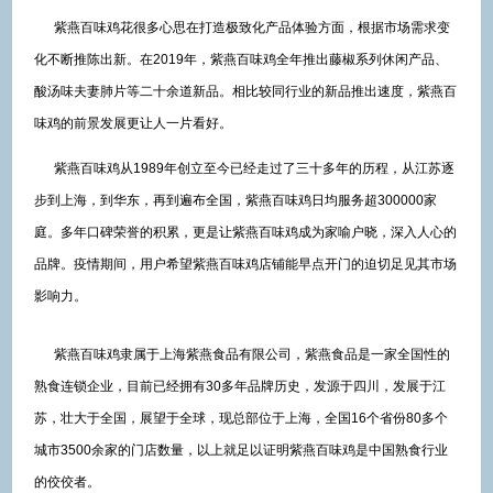
紫燕百味鸡花很多心思在打造极致化产品体验方面，根据市场需求变
化不断推陈出新。在2019年，紫燕百味鸡全年推出藤椒系列休闲产品、
酸汤味夫妻肺片等二十余道新品。相比较同行业的新品推出速度，紫燕百
味鸡的前景发展更让人一片看好。
紫燕百味鸡从1989年创立至今已经走过了三十多年的历程，从江苏逐
步到上海，到华东，再到遍布全国，紫燕百味鸡日均服务超300000家
庭。多年口碑荣誉的积累，更是让紫燕百味鸡成为家喻户晓，深入人心的
品牌。疫情期间，用户希望紫燕百味鸡店铺能早点开门的迫切足见其市场
影响力。
紫燕百味鸡隶属于上海紫燕食品有限公司，紫燕食品是一家全国性的
熟食连锁企业，目前已经拥有30多年品牌历史，发源于四川，发展于江
苏，壮大于全国，展望于全球，现总部位于上海，全国16个省份80多个
城市3500余家的门店数量，以上就足以证明紫燕百味鸡是中国熟食行业
的佼佼者。