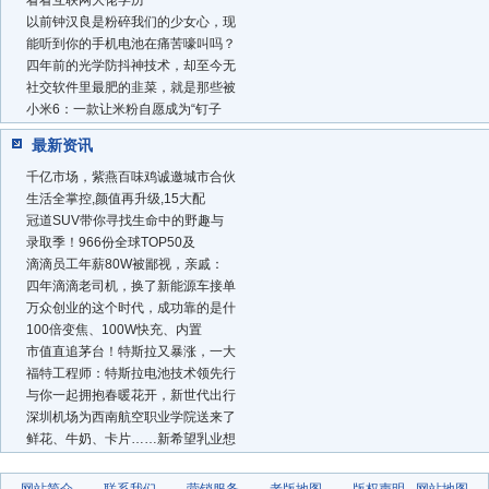
以前钟汉良是粉碎我们的少女心，现
能听到你的手机电池在痛苦嚎叫吗？
四年前的光学防抖神技术，却至今无
社交软件里最肥的韭菜，就是那些被
小米6：一款让米粉自愿成为“钉子
最新资讯
千亿市场，紫燕百味鸡诚邀城市合伙
生活全掌控,颜值再升级,15大配
冠道SUV带你寻找生命中的野趣与
录取季！966份全球TOP50及
滴滴员工年薪80W被鄙视，亲戚：
四年滴滴老司机，换了新能源车接单
万众创业的这个时代，成功靠的是什
100倍变焦、100W快充、内置
市值直追茅台！特斯拉又暴涨，一大
福特工程师：特斯拉电池技术领先行
与你一起拥抱春暖花开，新世代出行
深圳机场为西南航空职业学院送来了
鲜花、牛奶、卡片……新希望乳业想
网站简介
-
联系我们
-
营销服务
-
老版地图
-
版权声明
-
网站地图