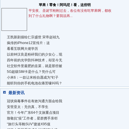
苹果！零食！阿玛尼！看，这些明
平安夜、圣诞节刚刚过去，各位有没有吃苹果啊，都收
到了什么礼物啊？要我说再...
王凯新剧描绘仁宗盛世 宋帝赵祯九
疯传的iPhone12宣传片：这
看看互联网大佬学历
以前钟汉良是粉碎我们的少女心，现
四年前的光学防抖神技术，却至今无
社交软件里最肥的韭菜，就是那些被
5G超级SIM卡是什么？凭什么可
小米6：一款让米粉自愿成为“钉子
能听到你的手机电池在痛苦嚎叫吗？
最新资讯
冠状病毒事件在有效沟通方面会给我
安世亚太：无仿真，不孪生
官方！今年广东64个文旅重点项目
致敬抗“疫”工作者，星群携手亲邻
“旅行头等舱SUV”捷途X95值