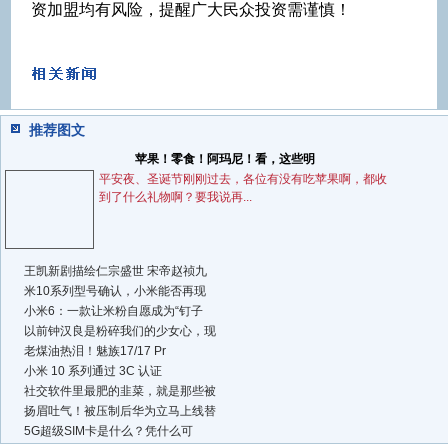
资加盟均有风险，提醒广大民众投资需谨慎！
推荐图文
苹果！零食！阿玛尼！看，这些明
平安夜、圣诞节刚刚过去，各位有没有吃苹果啊，都收
到了什么礼物啊？要我说再...
王凯新剧描绘仁宗盛世 宋帝赵祯九
米10系列型号确认，小米能否再现
小米6：一款让米粉自愿成为“钉子
以前钟汉良是粉碎我们的少女心，现
老煤油热泪！魅族17/17 Pr
小米 10 系列通过 3C 认证
社交软件里最肥的韭菜，就是那些被
扬眉吐气！被压制后华为立马上线替
5G超级SIM卡是什么？凭什么可