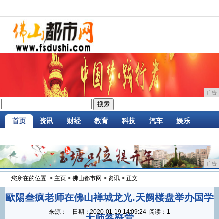
广告
首页
资讯
财经
教育
科技
汽车
娱乐
企业
游戏
美食
消费
微商
区块链
广告
您所在的位置:
>
主页
>
佛山都市网
>
资讯
> 正文
歐陽叁疯老师在佛山禅城龙光.天阙楼盘举办国学
来源：
日期：
2020-01-19 14:09:24
阅读：1
大师答疑堂