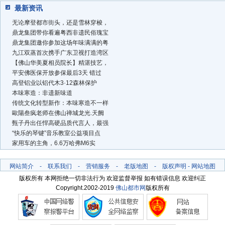
最新资讯
无论摩登都市街头，还是雪林穿梭，
鼎龙集团带你看遍粤西非遗民俗瑰宝
鼎龙集团邀你参加这场年味满满的粤
九江双蒸首次携手广东卫视打造湾区
【佛山华美夏相员院长】精湛技艺，
平安佛医保开放参保最后3天 错过
高登铝业以铝代木3·12森林保护
本味寒造：非遗新味道
传统文化转型新作：本味寒造不一样
歐陽叁疯老师在佛山禅城龙光.天阙
甄子丹出任悍高硬品质代言人，最强
“快乐的琴键”音乐教室公益项目点
家用车的主角，6.6万哈弗M6实
网站简介
-
联系我们
-
营销服务
-
老版地图
-
版权声明
-
网站地图
版权所有 本网拒绝一切非法行为 欢迎监督举报 如有错误信息 欢迎纠正
Copyright.2002-2019
佛山都市网
版权所有